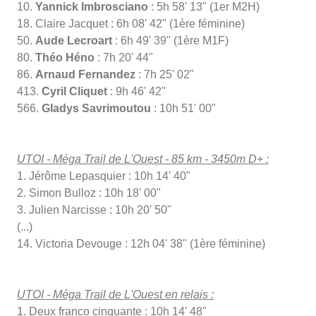
10.
Yannick Imbrosciano
: 5h 58' 13" (1er M2H)
18. Claire Jacquet : 6h 08' 42" (1ère féminine)
50.
Aude Lecroart
: 6h 49' 39" (1ère M1F)
80.
Théo Héno
: 7h 20' 44"
86.
Arnaud Fernandez
: 7h 25' 02"
413.
Cyril Cliquet
: 9h 46' 42"
566.
Gladys Savrimoutou
: 10h 51' 00"
UTOI - Méga Trail de L'Ouest - 85 km - 3450m D+ :
1. Jérôme Lepasquier : 10h 14' 40"
2. Simon Bulloz : 10h 18' 00"
3. Julien Narcisse : 10h 20' 50"
(...)
14. Victoria Devouge : 12h 04' 38" (1ère féminine)
UTOI - Méga Trail de L'Ouest en relais :
1. Deux franco cinquante : 10h 14' 48"