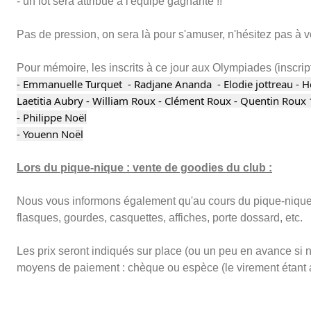
- un lot sera attribué à l'équipe gagnante !!
Pas de pression, on sera là pour s'amuser, n'hésitez pas à vo
Pour mémoire, les inscrits à ce jour aux Olympiades (inscrip
- Emmanuelle Turquet - Radjane Ananda - Elodie jottreau - H
Laetitia Aubry - William Roux - Clément Roux - Quentin Roux 
- Philippe Noël
- Youenn Noël
Lors du pique-nique : vente de goodies du club :
Nous vous informons également qu'au cours du pique-nique du
flasques, gourdes, casquettes, affiches, porte dossard, etc.
Les prix seront indiqués sur place (ou un peu en avance si 
moyens de paiement : chèque ou espèce (le virement étant 