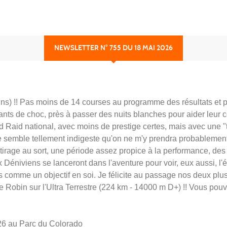
NEWSLETTER N° 755 DU 18 MAI 2026
ins) !! Pas moins de 14 courses au programme des résultats et p
nts de choc, près à passer des nuits blanches pour aider leur c
d Raid national, avec moins de prestige certes, mais avec une "tê
me semble tellement indigeste qu'on ne m'y prendra probablement
 tirage au sort, une période assez propice à la performance, des
 Déniviens se lanceront dans l'aventure pour voir, eux aussi, l'
s comme un objectif en soi. Je félicite au passage nos deux pl
Robin sur l'Ultra Terrestre (224 km - 14000 m D+) !! Vous pouvez
026 au Parc du Colorado