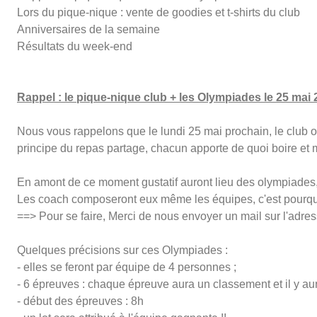
Lors du pique-nique : vente de goodies et t-shirts du club
Anniversaires de la semaine
Résultats du week-end
Rappel : le pique-nique club + les Olympiades le 25 mai
Nous vous rappelons que le lundi 25 mai prochain, le club o
principe du repas partage, chacun apporte de quoi boire et 
En amont de ce moment gustatif auront lieu des olympiades,
Les coach composeront eux même les équipes, c'est pourquo
==> Pour se faire, Merci de nous envoyer un mail sur l'adre
Quelques précisions sur ces Olympiades :
- elles se feront par équipe de 4 personnes ;
- 6 épreuves : chaque épreuve aura un classement et il y au
- début des épreuves : 8h