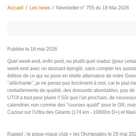
Accueil
Les news
Newsletter n° 755 du 18 Mai 2026
Publiée le
18 mai 2026
Quel week-end, enfin pont, ou plutôt quel viaduc (pour certa
week-end avec un dossard épinglé, sans compter les assista
édition de ce qui se pose en réelle alternative de notre Gran
"alléchante", je ne pense pas forcément à moi, car le plat 
ravitaillements de qualité, des dossards abordables, pas de
UTOI a tout pour plaire !! Sûr que l'an prochain, de nouveaux
calendrier, non comme des "courses qualif" pour le GR, mai
Cazour sur l'Ultra des Géants (174 km - 10800m D+) et Marie 
Rappel : le pique-nique club + les Olympiades le 25 mai 2