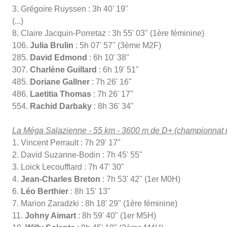
3. Grégoire Ruyssen : 3h 40' 19"
(...)
8. Claire Jacquin-Porretaz : 3h 55' 03" (1ère féminine)
106.
Julia Brulin
: 5h 07' 57" (3ème M2F)
285.
David Edmond
: 6h 10' 38"
307.
Charlène Guillard
: 6h 19' 51"
485.
Doriane Gallner
: 7h 26' 16"
486.
Laetitia Thomas
: 7h 26' 17"
554.
Rachid Darbaky
: 8h 36' 34"
La Méga Salazienne - 55 km - 3600 m de D+ (championnat rég
1. Vincent Perrault : 7h 29' 17"
2. David Suzanne-Bodin : 7h 45' 55"
3. Loick Lecoufflard : 7h 47' 30"
4.
Jean-Charles Breton
: 7h 53' 42" (1er M0H)
6.
Léo Berthier
: 8h 15' 13"
7. Marion Zaradzki : 8h 18' 29" (1ère féminine)
11.
Johny Aimart
: 8h 59' 40" (1er M5H)