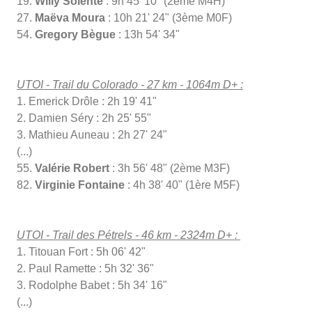
19.
Willy Solente
: 9h 45' 10" (2ème M4H)
27.
Maëva Moura
: 10h 21' 24" (3ème M0F)
54.
Gregory Bègue
: 13h 54' 34"
UTOI - Trail du Colorado - 27 km - 1064m D+ :
1. Emerick Drôle : 2h 19' 41"
2. Damien Séry : 2h 25' 55"
3. Mathieu Auneau : 2h 27' 24"
(...)
55.
Valérie Robert
: 3h 56' 48" (2ème M3F)
82.
Virginie Fontaine
: 4h 38' 40" (1ère M5F)
UTOI - Trail des Pétrels - 46 km - 2324m D+ :
1. Titouan Fort : 5h 06' 42"
2. Paul Ramette : 5h 32' 36"
3. Rodolphe Babet : 5h 34' 16"
(...)