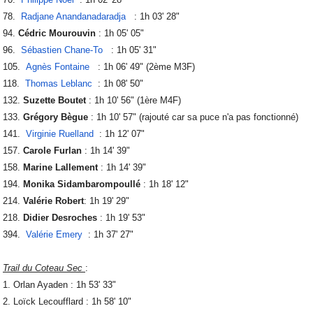
78.
Radjane Anandanadaradja
: 1h 03' 28"
94.
Cédric Mourouvin
: 1h 05' 05"
96.
Sébastien Chane-To
: 1h 05' 31"
105.
Agnès Fontaine
: 1h 06' 49" (2ème M3F)
118.
Thomas Leblanc
: 1h 08' 50"
132.
Suzette Boutet
: 1h 10' 56" (1ère M4F)
133.
Grégory Bègue
: 1h 10' 57" (rajouté car sa puce n'a pas fonctionné)
141.
Virginie Ruelland
: 1h 12' 07"
157.
Carole Furlan
: 1h 14' 39"
158.
Marine Lallement
: 1h 14' 39"
194.
Monika Sidambarompoullé
: 1h 18' 12"
214.
Valérie Robert
: 1h 19' 29"
218.
Didier Desroches
: 1h 19' 53"
394.
Valérie Emery
: 1h 37' 27"
Trail du Coteau Sec
:
1. Orlan Ayaden : 1h 53' 33"
2. Loïck Lecoufflard : 1h 58' 10"