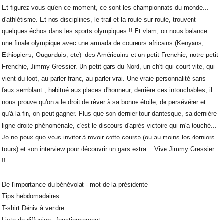
Et figurez-vous qu'en ce moment, ce sont les championnats du monde...
d'athlétisme. Et nos disciplines, le trail et la route sur route, trouvent
quelques échos dans les sports olympiques !! Et vlam, on nous balance
une finale olympique avec une armada de coureurs africains (Kenyans,
Ethiopiens, Ougandais, etc), des Américains et un petit Frenchie, notre petit
Frenchie, Jimmy Gressier. Un petit gars du Nord, un ch'ti qui court vite, qui
vient du foot, au parler franc, au parler vrai. Une vraie personnalité sans
faux semblant ; habitué aux places d'honneur, derrière ces intouchables, il
nous prouve qu'on a le droit de rêver à sa bonne étoile, de persévérer et
qu'à la fin, on peut gagner. Plus que son dernier tour dantesque, sa dernière
ligne droite phénoménale, c'est le discours d'après-victoire qui m'a touché...
Je ne peux que vous inviter à revoir cette course (ou au moins les derniers
tours) et son interview pour découvrir un gars extra... Vive Jimmy Gressier
!!
De l'importance du bénévolat - mot de la présidente
Tips hebdomadaires
T-shirt Déniv à vendre
Liste de diffusion : fonctionnement