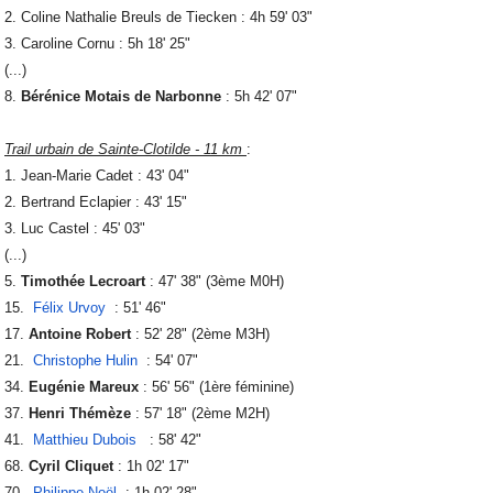
2. Coline Nathalie Breuls de Tiecken : 4h 59' 03"
3. Caroline Cornu : 5h 18' 25"
(...)
8.
Bérénice Motais de Narbonne
: 5h 42' 07"
Trail urbain de Sainte-Clotilde - 11 km
:
1. Jean-Marie Cadet : 43' 04"
2. Bertrand Eclapier : 43' 15"
3. Luc Castel : 45' 03"
(...)
5.
Timothée Lecroart
: 47' 38" (3ème M0H)
15.
Félix Urvoy
: 51' 46"
17.
Antoine Robert
: 52' 28" (2ème M3H)
21.
Christophe Hulin
: 54' 07"
34.
Eugénie Mareux
: 56' 56" (1ère féminine)
37.
Henri Thémèze
: 57' 18" (2ème M2H)
41.
Matthieu Dubois
: 58' 42"
68.
Cyril Cliquet
: 1h 02' 17"
70.
Philippe Noël
: 1h 02' 28"