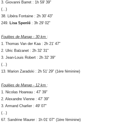
3. Giovanni Barret : 1h 59' 39"
(...)
38. Libéra Fontaine : 2h 30' 43"
249.
Lisa Spenlé
: 3h 29' 02"
Foulées de Manap - 30 km
:
1. Thomas Van der Kaa : 2h 21' 47"
2. Ulric Balzanet : 2h 32' 31"
3. Jean-Louis Robert : 2h 32' 39"
(...)
13. Marion Zaradski : 2h 51' 29" (1ère féminine)
Foulées de Manap - 12 km
:
1. Nicolas Hoareau : 47' 39"
2. Alexandre Vienne : 47' 39"
3. Armand Charlier : 49' 07"
(...)
67. Sandrine Maurer : 1h 01' 07" (1ère féminine)