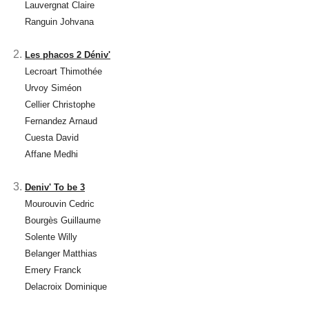
Lauvergnat Claire
Ranguin Johvana
Les phacos 2 Déniv'
Lecroart Thimothée
Urvoy Siméon
Cellier Christophe
Fernandez Arnaud
Cuesta David
Affane Medhi
Deniv' To be 3
Mourouvin Cedric
Bourgès Guillaume
Solente Willy
Belanger Matthias
Emery Franck
Delacroix Dominique