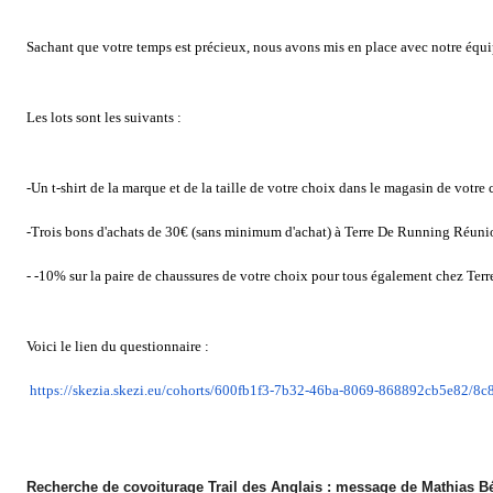
Sachant que votre temps est précieux, nous avons mis en place avec notre équip
Les lots sont les suivants :
-Un t-shirt de la marque et de la taille de votre choix dans le magasin de votre
-Trois bons d'achats de 30€ (sans minimum d'achat) à Terre De Running Réuni
- -10% sur la paire de chaussures de votre choix pour tous également chez Te
Voici le lien du questionnaire :
https://skezia.skezi.eu/
cohorts/600fb1f3-7b32-46ba-
8069-868892cb5e82/8c
Recherche de covoiturage Trail des Anglais : message de Mathias Bé