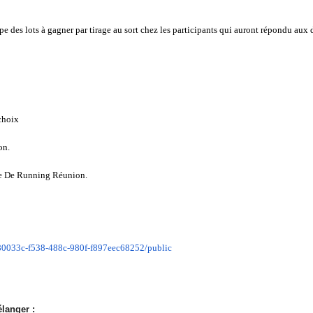
e des lots à gagner par tirage au sort chez les participants qui auront répondu aux
 choix
on.
rre De Running Réunion.
80033c-
f538-488c-980f-f897eec68252/
public
langer :