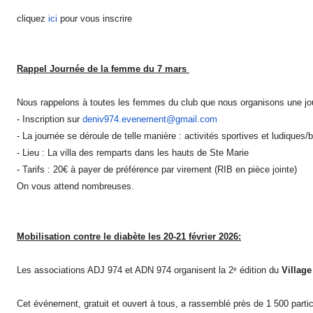
cliquez
ici
pour vous inscrire
Rappel Journée de la femme du 7 mars
Nous rappelons à toutes les femmes du club que nous organisons une j
- Inscription sur
deniv974.evenement@gmail.com
- La journée se déroule de telle manière : activités sportives et ludiques/
- Lieu : La villa des remparts dans les hauts de Ste Marie
- Tarifs : 20€ à payer de préférence par virement (RIB en pièce jointe)
On vous attend nombreuses.
Mobilisation contre le diabète les 20-21 février 2026:
Les associations ADJ 974 et ADN 974 organisent la 2ᵉ édition du
Village
Cet événement, gratuit et ouvert à tous, a rassemblé près de 1 500 partici