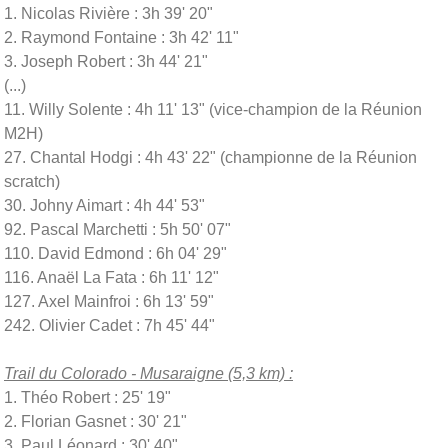
1. Nicolas Rivière : 3h 39' 20"
2. Raymond Fontaine : 3h 42' 11"
3. Joseph Robert : 3h 44' 21"
(...)
11. Willy Solente : 4h 11' 13" (vice-champion de la Réunion
M2H)
27. Chantal Hodgi : 4h 43' 22" (championne de la Réunion
scratch)
30. Johny Aimart : 4h 44' 53"
92. Pascal Marchetti : 5h 50' 07"
110. David Edmond : 6h 04' 29"
116. Anaël La Fata : 6h 11' 12"
127. Axel Mainfroi : 6h 13' 59"
242. Olivier Cadet : 7h 45' 44"
Trail du Colorado - Musaraigne (5,3 km) :
1. Théo Robert : 25' 19"
2. Florian Gasnet : 30' 21"
3. Paul Léonard : 30' 40"