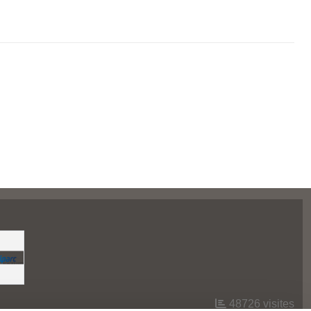
48726
visites