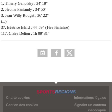
1. Thierry Ganofsky : 34' 19"
2. Jérôme Paniandy : 34' 50"
3. Jean-Willy Rouget : 36' 22"
(...)
37. Béatrice Blard : 44' 59" (1ère féminine)
117. Claire Delion : 1h 09' 31"
SPORTS
REGIONS
Charte cookies
Informations légales
Gestion des cookies
Signaler un contenu
inapproprié