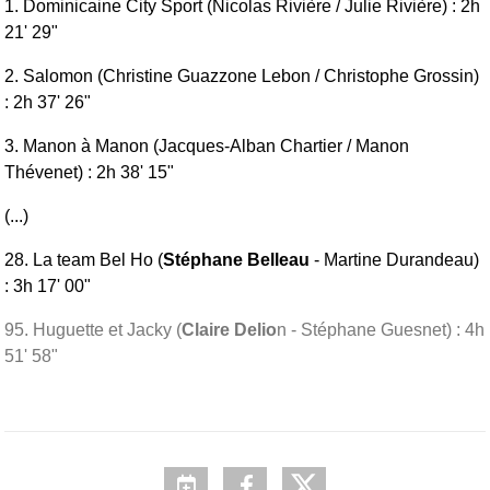
1. Dominicaine City Sport (Nicolas Rivière / Julie Rivière) : 2h
21' 29"
2. Salomon (Christine Guazzone Lebon / Christophe Grossin)
: 2h 37' 26"
3. Manon à Manon (Jacques-Alban Chartier / Manon
Thévenet) : 2h 38' 15"
(...)
28. La team Bel Ho (
Stéphane Belleau
- Martine Durandeau)
: 3h 17' 00"
95. Huguette et Jacky (
Claire Delio
n - Stéphane Guesnet) : 4h
51' 58"