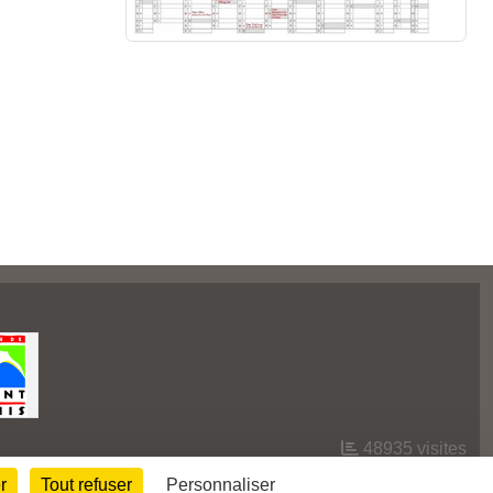
48935
visites
r
Tout refuser
Personnaliser