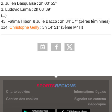
2. Julien Basquaise : 2h 00' 55"
3. Ludovic Erima : 2h 03' 39"
(...)
43. Fatima Hibon & Julie Bacco : 2h 34' 17" (1ères féminines)
114.
Christophe Gelly
: 3h 14' 51" (3ème M4H)
SPORTS
REGIONS
Charte cookies
Informations légales
Gestion des cookies
Signaler un contenu
inapproprié