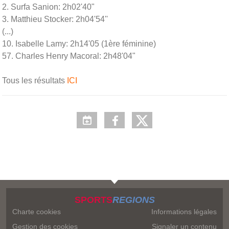
2. Surfa Sanion: 2h02'40"
3. Matthieu Stocker: 2h04'54''
(...)
10. Isabelle Lamy: 2h14'05 (1ère féminine)
57. Charles Henry Macoral: 2h48'04"
Tous les résultats
ICI
SPORTS
REGIONS
Charte cookies
Informations légales
Gestion des cookies
Signaler un contenu