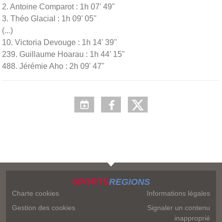
2. Antoine Comparot : 1h 07' 49"
3. Théo Glacial : 1h 09' 05"
(...)
10. Victoria Devouge : 1h 14' 39"
239. Guillaume Hoarau : 1h 44' 15"
488. Jérémie Aho : 2h 09' 47"
SPORTS
REGIONS
Charte cookies
Informations légales
Gestion des cookies
Signaler un contenu
inapproprié