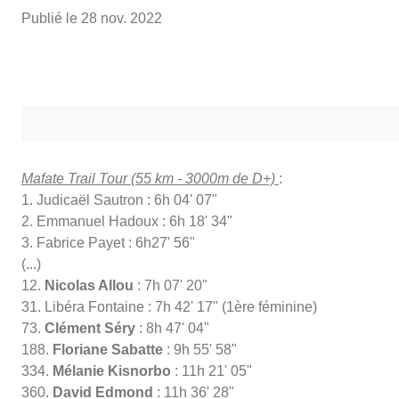
Publié le
28 nov. 2022
Mafate Trail Tour (55 km - 3000m de D+)
:
1. Judicaël Sautron : 6h 04' 07"
2. Emmanuel Hadoux : 6h 18' 34"
3. Fabrice Payet : 6h27' 56"
(...)
12.
Nicolas Allou
: 7h 07' 20"
31. Libéra Fontaine : 7h 42' 17" (1ère féminine)
73.
Clément Séry
: 8h 47' 04"
188.
Floriane Sabatte
: 9h 55' 58"
334.
Mélanie Kisnorbo
: 11h 21' 05"
360.
David Edmond
: 11h 36' 28"