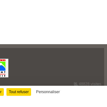
48828
visites
r
Tout refuser
Personnaliser
Informations légales
Signaler un contenu inapproprié