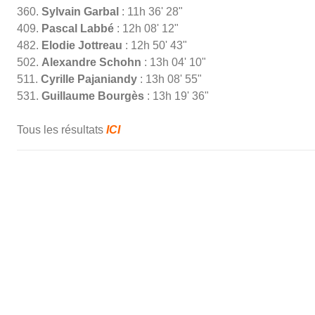
360.
Sylvain Garbal
: 11h 36' 28"
409.
Pascal Labbé
: 12h 08' 12"
482.
Elodie Jottreau
: 12h 50' 43"
502.
Alexandre Schohn
: 13h 04' 10"
511.
Cyrille Pajaniandy
: 13h 08' 55"
531.
Guillaume Bourgès
: 13h 19' 36"
Tous les résultats
ICI