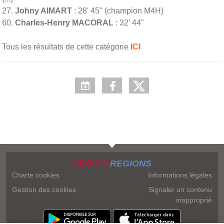
27.
Johny AIMART
: 28' 45" (champion M4H)
60.
Charles-Henry MACORAL
: 32' 44"
Tous les résultats de cette catégorie
ICI
SPORTS
REGIONS
Charte cookies
Informations légales
Gestion des cookies
Signaler un contenu
inapproprié