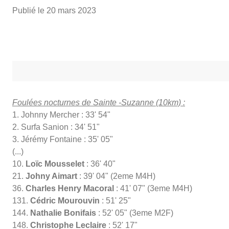
Publié le
20 mars 2023
Foulées nocturnes de Sainte -Suzanne (10km) :
1. Johnny Mercher : 33' 54"
2. Surfa Sanion : 34' 51"
3. Jérémy Fontaine : 35' 05"
(...)
10.
Loïc Mousselet
: 36' 40"
21.
Johny Aimart
: 39' 04" (2eme M4H)
36.
Charles Henry Macoral
: 41' 07" (3eme M4H)
131.
Cédric Mourouvin
: 51' 25"
144.
Nathalie Bonifais
: 52' 05" (3eme M2F)
148.
Christophe Leclaire
: 52' 17"