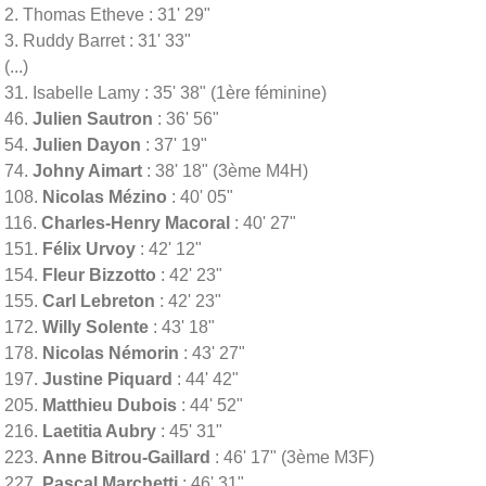
2. Thomas Etheve : 31' 29"
3. Ruddy Barret : 31' 33"
(...)
31. Isabelle Lamy : 35' 38" (1ère féminine)
46.
Julien Sautron
: 36' 56"
54.
Julien Dayon
: 37' 19"
74.
Johny Aimart
: 38' 18" (3ème M4H)
108.
Nicolas Mézino
: 40' 05"
116.
Charles-Henry Macoral
: 40' 27"
151.
Félix Urvoy
: 42' 12"
154.
Fleur Bizzotto
: 42' 23"
155.
Carl Lebreton
: 42' 23"
172.
Willy Solente
: 43' 18"
178.
Nicolas Némorin
: 43' 27"
197.
Justine Piquard
: 44' 42"
205.
Matthieu Dubois
: 44' 52"
216.
Laetitia Aubry
: 45' 31"
223.
Anne Bitrou-Gaillard
: 46' 17" (3ème M3F)
227.
Pascal Marchetti
: 46' 31"