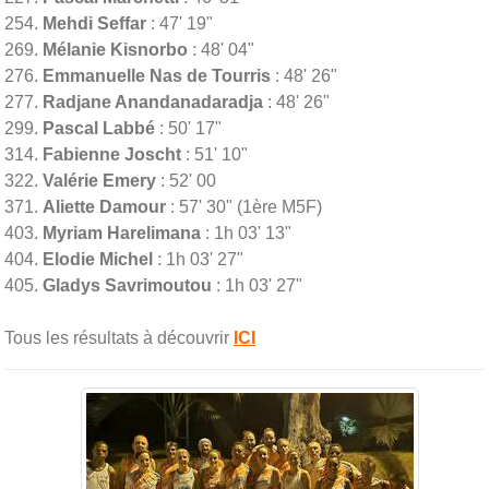
254.
Mehdi Seffar
: 47' 19"
269.
Mélanie Kisnorbo
: 48' 04"
276.
Emmanuelle Nas de Tourris
: 48' 26"
277.
Radjane Anandanadaradja
: 48' 26"
299.
Pascal Labbé
: 50' 17"
314.
Fabienne Joscht
: 51' 10"
322.
Valérie Emery
: 52' 00
371.
Aliette Damour
: 57' 30" (1ère M5F)
403.
Myriam Harelimana
: 1h 03' 13"
404.
Elodie Michel
: 1h 03' 27"
405.
Gladys Savrimoutou
: 1h 03' 27"
Tous les résultats à découvrir
ICI