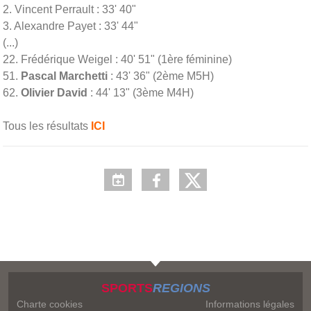
2. Vincent Perrault : 33' 40"
3. Alexandre Payet : 33' 44"
(...)
22. Frédérique Weigel : 40' 51" (1ère féminine)
51.
Pascal Marchetti
: 43' 36" (2ème M5H)
62.
Olivier David
: 44' 13" (3ème M4H)
Tous les résultats
ICI
SPORTS
REGIONS
Charte cookies
Informations légales