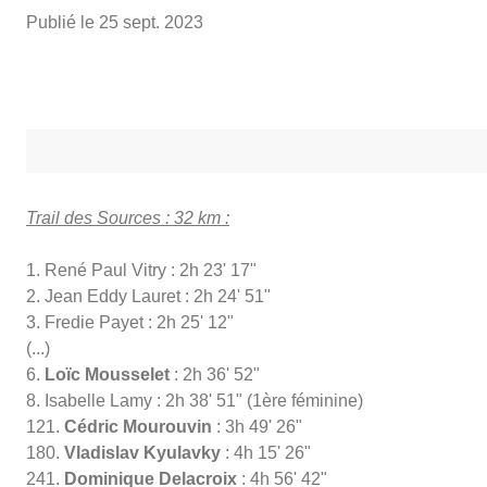
Publié le
25 sept. 2023
Trail des Sources : 32 km :
1. René Paul Vitry : 2h 23' 17"
2. Jean Eddy Lauret : 2h 24' 51"
3. Fredie Payet : 2h 25' 12"
(...)
6.
Loïc Mousselet
: 2h 36' 52"
8. Isabelle Lamy : 2h 38' 51" (1ère féminine)
121.
Cédric Mourouvin
: 3h 49' 26"
180.
Vladislav Kyulavky
: 4h 15' 26"
241.
Dominique Delacroix
: 4h 56' 42"