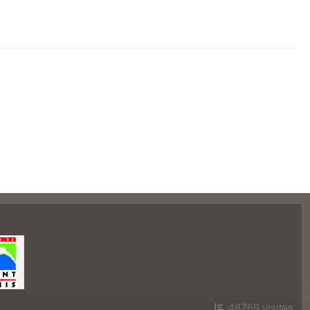
48769
visites