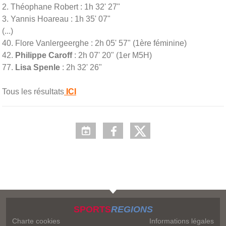
2. Théophane Robert : 1h 32' 27"
3. Yannis Hoareau : 1h 35' 07"
(...)
40. Flore Vanlergeerghe : 2h 05' 57" (1ère féminine)
42.
Philippe Caroff
: 2h 07' 20" (1er M5H)
77.
Lisa Spenle
: 2h 32' 26"
Tous les résultats
ICI
SPORTS
REGIONS
Charte cookies
Informations légales