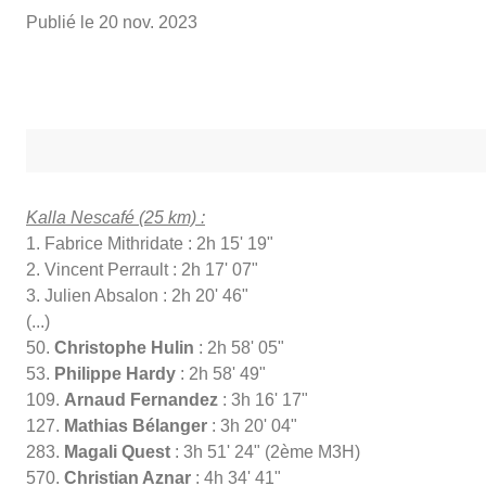
Publié le
20 nov. 2023
Kalla Nescafé (25 km) :
1. Fabrice Mithridate : 2h 15' 19"
2. Vincent Perrault : 2h 17' 07"
3. Julien Absalon : 2h 20' 46"
(...)
50.
Christophe Hulin
: 2h 58' 05"
53.
Philippe Hardy
: 2h 58' 49"
109.
Arnaud Fernandez
: 3h 16' 17"
127.
Mathias Bélanger
: 3h 20' 04"
283.
Magali Quest
: 3h 51' 24" (2ème M3H)
570.
Christian Aznar
: 4h 34' 41"