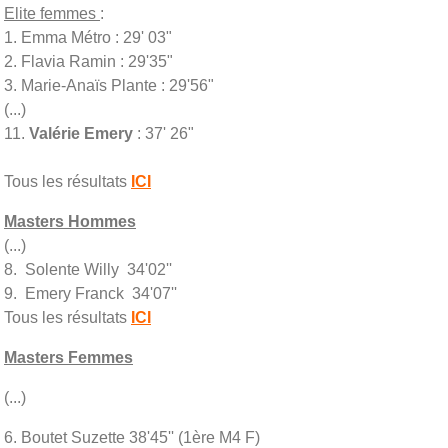
Elite femmes
:
1. Emma Métro : 29' 03"
2. Flavia Ramin : 29'35"
3. Marie-Anaïs Plante : 29'56"
(...)
11.
Valérie Emery
: 37' 26"
Tous les résultats
ICI
Masters Hommes
(...)
8. Solente Willy 34'02''
9. Emery Franck 34'07''
Tous les résultats
ICI
Masters Femmes
(...)
6. Boutet Suzette 38'45'' (1ère M4 F)