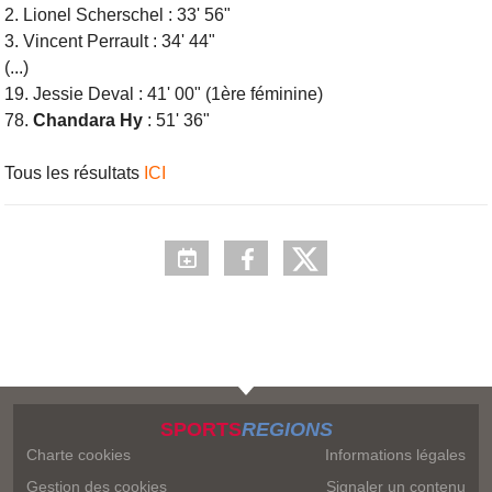
2. Lionel Scherschel : 33' 56"
3. Vincent Perrault : 34' 44"
(...)
19. Jessie Deval : 41' 00" (1ère féminine)
78.
Chandara Hy
: 51' 36"
Tous les résultats
ICI
SPORTS
REGIONS
Charte cookies
Informations légales
Gestion des cookies
Signaler un contenu