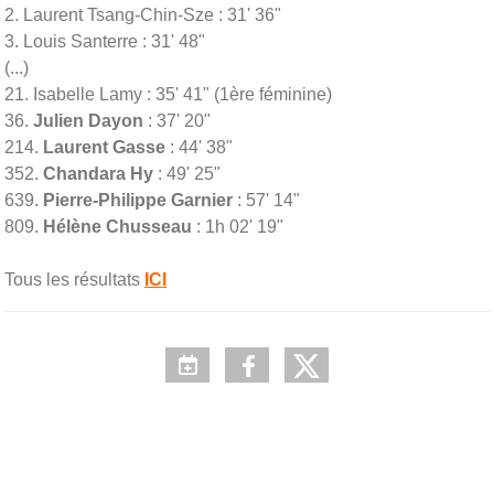
2. Laurent Tsang-Chin-Sze : 31' 36"
3. Louis Santerre : 31' 48"
(...)
21. Isabelle Lamy : 35' 41" (1ère féminine)
36.
Julien Dayon
: 37' 20"
214.
Laurent Gasse
: 44' 38"
352.
Chandara Hy
: 49' 25"
639.
Pierre-Philippe Garnier
: 57' 14"
809.
Hélène Chusseau
: 1h 02' 19"
Tous les résultats
ICI