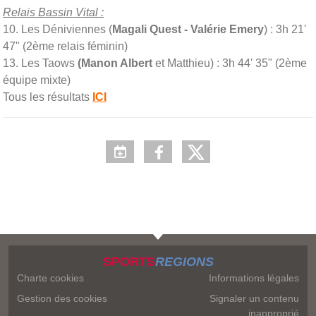
Relais Bassin Vital :
10. Les Déniviennes (
Magali Quest - Valérie Emery
) : 3h 21'
47" (2ème relais féminin)
13. Les Taows
(Manon Albert
et Matthieu) : 3h 44' 35" (2ème
équipe mixte)
Tous les résultats
ICI
SPORTS
REGIONS
Charte cookies
Informations légales
Gestion des cookies
Signaler un contenu
inapproprié