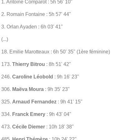
1. Antoine Comparot : 5h 56' 10"
2. Romain Fontaine : 5h 57' 44"
3. Orlan Ayaden : 6h 03' 41"
(...)
18. Emilie Marotteaux : 6h 50' 35" (1ère féminine)
173.
Thierry Bitrou
: 8h 51' 42"
246.
Caroline Léobold
: 9h 16' 23"
306.
Maëva Moura
: 9h 35' 23"
325.
Arnaud Fernandez
: 9h 41' 15"
334.
Franck Emery
: 9h 43' 04"
473.
Cécile Diemer
: 10h 18' 38"
485.
Henri Thémèze
: 10h 24' 22"