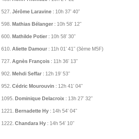
527.
Jérôme Laravine
: 10h 37' 40"
598.
Mathias Bélanger
: 10h 58' 12"
600.
Mathilde Potier
: 10h 58' 30"
610.
Aliette Damour
: 11h 01' 41" (3ème M5F)
727.
Agnès François
: 11h 36' 13"
902.
Mehdi Seffar
: 12h 19' 53"
952.
Cédric Mourouvin
: 12h 41' 04"
1095.
Dominique Delacroix
: 13h 27' 32"
1221.
Bernadette Hy
: 14h 54' 04"
1222.
Chandara Hy
: 14h 54' 10"