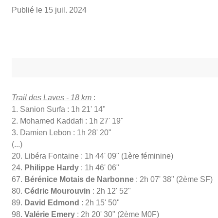
Publié le
15 juil. 2024
Trail des Laves - 18 km
:
1. Sanion Surfa : 1h 21' 14"
2. Mohamed Kaddafi : 1h 27' 19"
3. Damien Lebon : 1h 28' 20"
(...)
20. Libéra Fontaine : 1h 44' 09" (1ère féminine)
24.
Philippe Hardy
: 1h 46' 06"
67.
Bérénice Motais de Narbonne
: 2h 07' 38" (2ème SF)
80.
Cédric Mourouvin
: 2h 12' 52"
89.
David Edmond
: 2h 15' 50"
98.
Valérie Emery
: 2h 20' 30" (2ème M0F)