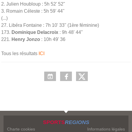
2. Julien Houbloup : 5h 52' 52"
3. Romain Céleste : 5h 59' 44"
(...)
27. Libéra Fontaine : 7h 10' 33" (1ère féminine)
173.
Dominique Delacroix
: 9h 48' 44"
221.
Henry Jonzo
: 10h 49' 36
Tous les résultats
ICI
SPORTS
REGIONS
Charte cookies
Informations légales