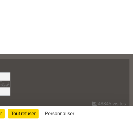
48845
visites
r
Tout refuser
Personnaliser
Informations légales
Signaler un contenu inapproprié