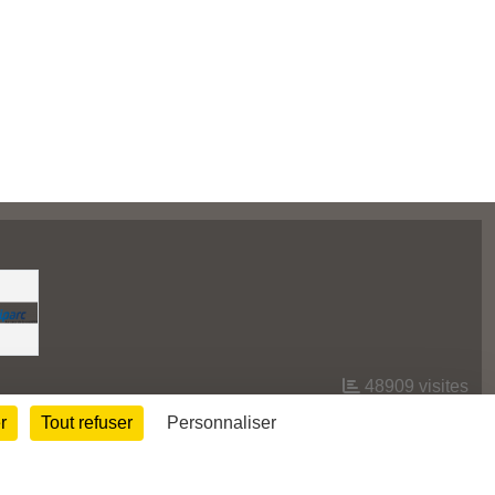
48909
visites
r
Tout refuser
Personnaliser
Informations légales
Signaler un contenu inapproprié