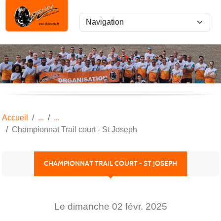
Panneau de gestion des cookies
Accueil
Championnat Trail court - St Joseph
CHAMPIONNAT TRAIL COURT - ST JOSEPH
Le
dimanche
02
févr.
2025