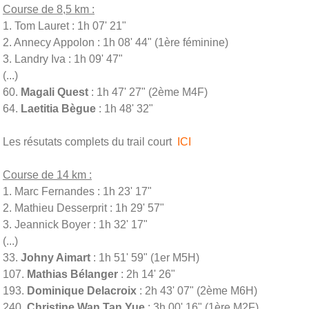
Course de 8,5 km :
1. Tom Lauret : 1h 07' 21"
2. Annecy Appolon : 1h 08' 44" (1ère féminine)
3. Landry Iva : 1h 09' 47"
(...)
60.
Magali Quest
: 1h 47' 27" (2ème M4F)
64.
Laetitia Bègue
: 1h 48' 32"
Les résutats complets du trail court
ICI
Course de 14 km :
1. Marc Fernandes : 1h 23' 17"
2. Mathieu Desserprit : 1h 29' 57"
3. Jeannick Boyer : 1h 32' 17"
(...)
33.
Johny Aimart
: 1h 51' 59" (1er M5H)
107.
Mathias Bélanger
: 2h 14' 26"
193.
Dominique Delacroix
: 2h 43' 07" (2ème M6H)
240.
Christine Wan Tan Yue
: 3h 00' 16" (1ère M2F)