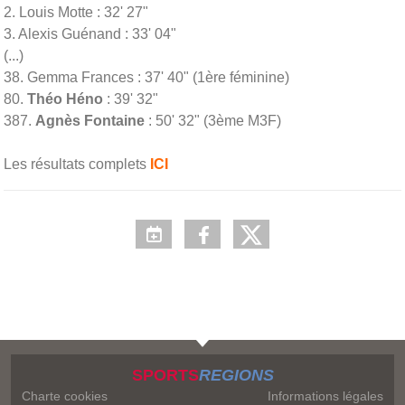
2. Louis Motte : 32' 27"
3. Alexis Guénand : 33' 04"
(...)
38. Gemma Frances : 37' 40" (1ère féminine)
80.
Théo Héno
: 39' 32"
387.
Agnès Fontaine
: 50' 32" (3ème M3F)
Les résultats complets
ICI
SPORTS
REGIONS
Charte cookies
Informations légales