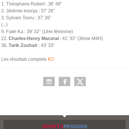
1. Théophane Robert : 36' 48"
2. Jérémie Imonja : 37' 26"
3. Sylvain Tonru : 37' 26"
(...)
9. Fatel Ka : 39' 32" (1ère féminine)
22.
Charles-Henry Macoral
: 41' 33" (3ème M4H)
36.
Tarik Zouhair
: 43' 33"
Les résultats complets
ICI
SPORTS
REGIONS