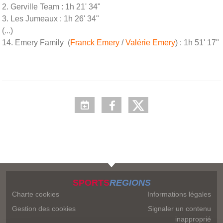
2. Gerville Team : 1h 21' 34"
3. Les Jumeaux : 1h 26' 34"
(...)
14. Emery Family (
Franck Emery
/
Valérie Emery
) : 1h 51' 17"
SPORTS
REGIONS
Charte cookies
Informations légales
Gestion des cookies
Signaler un contenu
inapproprié