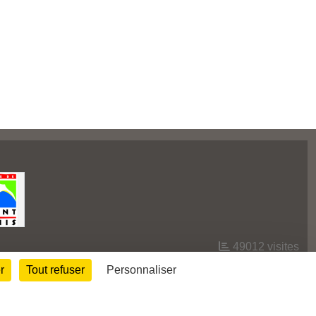
49012
visites
r
Tout refuser
Personnaliser
Informations légales
Signaler un contenu inapproprié