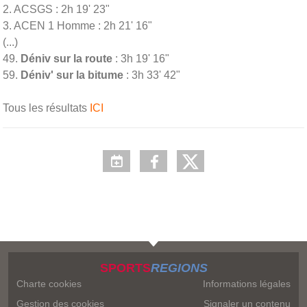
2. ACSGS : 2h 19' 23"
3. ACEN 1 Homme : 2h 21' 16"
(...)
49.
Déniv
sur la route
: 3h 19' 16"
59.
Déniv
' sur la bitume
: 3h 33' 42"
Tous les résultats
ICI
SPORTS
REGIONS
Charte cookies
Informations légales
Gestion des cookies
Signaler un contenu