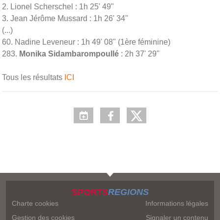
2. Lionel Scherschel : 1h 25' 49"
3. Jean Jérôme Mussard : 1h 26' 34"
(...)
60. Nadine Leveneur : 1h 49' 08" (1ère féminine)
283.
Monika Sidambarompoullé
: 2h 37' 29"
Tous les résultats
ICI
SPORTS
REGIONS
Charte cookies
Informations légales
Gestion des cookies
Signaler un contenu