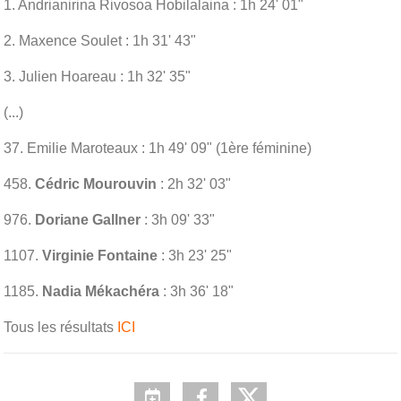
1. Andrianirina Rivosoa Hobilalaina : 1h 24' 01"
2. Maxence Soulet : 1h 31' 43"
3. Julien Hoareau : 1h 32' 35"
(...)
37. Emilie Maroteaux : 1h 49' 09" (1ère féminine)
458.
Cédric Mourouvin
: 2h 32' 03"
976.
Doriane Gallner
: 3h 09' 33"
1107.
Virginie Fontaine
: 3h 23' 25"
1185.
Nadia Mékachéra
: 3h 36' 18"
Tous les résultats
ICI