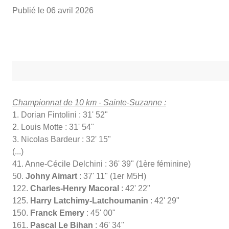
Publié le
06 avril 2026
Championnat
de
10 km - Sainte-Suzanne :
1. Dorian Fintolini : 31' 52"
2. Louis Motte : 31' 54"
3. Nicolas Bardeur : 32' 15"
(...)
41. Anne-Cécile Delchini : 36' 39" (1ère féminine)
50.
Johny Aimart
: 37' 11" (1er M5H)
122.
Charles-Henry Macoral
: 42' 22"
125.
Harry Latchimy-Latchoumanin
: 42' 29"
150.
Franck Emery
: 45' 00"
161.
Pascal Le Bihan
: 46' 34"