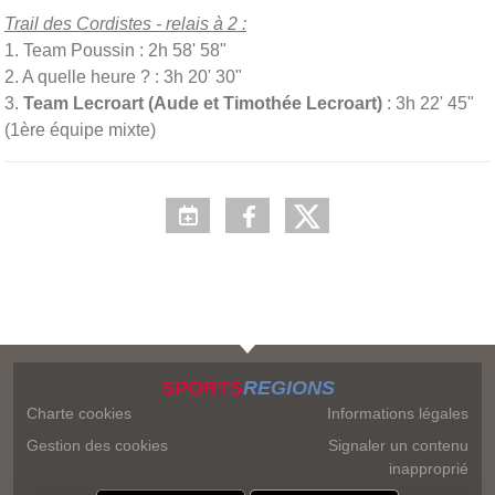
Trail des Cordistes - relais à 2 :
1. Team Poussin : 2h 58' 58"
2. A quelle heure ? : 3h 20' 30"
3.
Team Lecroart (Aude et Timothée Lecroart)
: 3h 22' 45"
(1ère équipe mixte)
SPORTS
REGIONS
Charte cookies
Informations légales
Gestion des cookies
Signaler un contenu
inapproprié