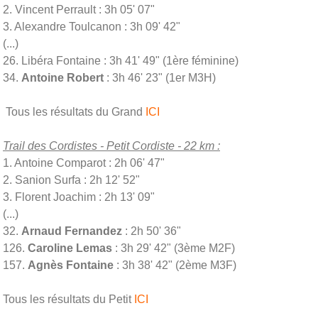
2. Vincent Perrault : 3h 05' 07"
3. Alexandre Toulcanon : 3h 09' 42"
(...)
26. Libéra Fontaine : 3h 41' 49" (1ère féminine)
34.
Antoine Robert
: 3h 46' 23" (1er M3H)
Tous les résultats du Grand
ICI
Trail des Cordistes - Petit Cordiste - 22 km :
1. Antoine Comparot : 2h 06' 47"
2. Sanion Surfa : 2h 12' 52"
3. Florent Joachim : 2h 13' 09"
(...)
32.
Arnaud Fernandez
: 2h 50' 36"
126.
Caroline Lemas
: 3h 29' 42" (3ème M2F)
157.
Agnès Fontaine
: 3h 38' 42" (2ème M3F)
Tous les résultats du Petit
ICI