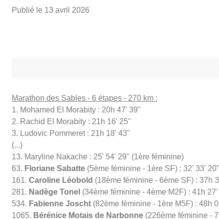
Publié le
13 avril 2026
Marathon des Sables - 6 étapes - 270 km :
1. Mohamed El Morabity : 20h 47' 39"
2. Rachid El Morabity : 21h 16' 25"
3. Ludovic Pommeret : 21h 18' 43"
(...)
13. Maryline Nakache : 25' 54' 29" (1ère féminine)
63.
Floriane Sabatte
(5ème féminine - 1ère SF) : 32' 33' 20
161.
Caroline Léobold
(18ème féminine - 6ème SF) : 37h 3
281.
Nadège Tonel
(34ème féminine - 4ème M2F) : 41h 27'
534.
Fabienne Joscht
(82ème féminine - 1ère M5F) : 48h 0
1065.
Bérénice Motais
de
Narbonne
(226ème féminine - 7