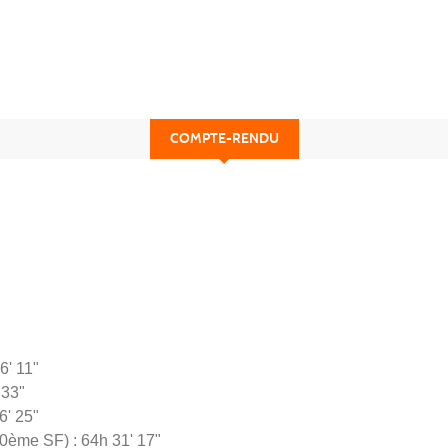
COMPTE-RENDU
"
6' 11"
 33"
6' 25"
0ème SF) : 64h 31' 17"