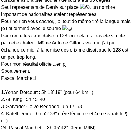
concurrents ont bien souffert de la chaleur 35 degrés 🥵.
Seul représentant de Deniv sur place
, un nombre
important de nationalités étaient représentées.
Pour ne rien vous cacher, j’ai tout de même tiré la langue mais
je l’ai terminé avec le sourire
Par contre les candidats du 128 km, cela n’a pas été simple
par cette chaleur. Même Antoine Gillon avec qui j’ai pu
échangé ce midi à la remise des prix me disait que le 128 est
un peu trop long...
Pour mon résultat officiel...en pj.
Sportivement,
Pascal Marchetti
1.Yohan Dercourt : 5h 18' 19" (pour 64 km !!)
2. Ali King : 5h 45' 40"
3. Salvador Calvo Redondo : 6h 17' 58"
4. Katell Dorne : 6h 55' 38" (1ère féminine et 4ème scratch !!)
(...)
24. Pascal Marchetti : 8h 35' 42" (3ème M4M)