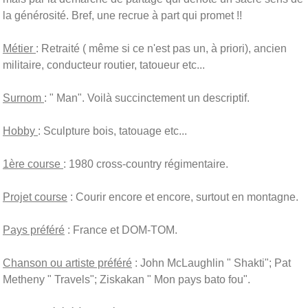
la générosité. Bref, une recrue à part qui promet !!
Métier
: Retraité ( même si ce n'est pas un, à priori), ancien
militaire, conducteur routier, tatoueur etc...
Surnom
: " Man". Voilà succinctement un descriptif.
Hobby
: Sculpture bois, tatouage etc...
1ère course
: 1980 cross-country régimentaire.
Projet course
: Courir encore et encore, surtout en montagne.
Pays préféré
: France et DOM-TOM.
Chanson ou artiste préféré
: John McLaughlin " Shakti"; Pat
Metheny " Travels"; Ziskakan " Mon pays bato fou".