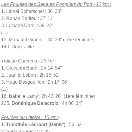
Les Foulées des Sapeurs Pompiers du Port - 12 km :
1. Lionel Scherschel : 36' 33"
2. Ronan Barlieu : 37' 11"
3. Luciano Darel : 39' 22"
(...)
13. Mahauld Granier : 43' 39" (1ère féminine)
140. Guy Lafitte :
Trail du Curcuma - 23 km :
1. Giovanni Baret : 2h 14' 54"
2. Juanito Lebon : 2h 15' 52"
3. Hugo Desgouillon : 2h 17' 06"
(...)
16. Isabelle Lamy : 2h 42' 20" (1ère féminine)
235.
Dominique Delacroix
: 4h 00' 34"
Foulées du Littoral - 15 km
:
1.
Timothée Lécroart (Déniv')
: 56' 52"
2. Surfa Sanion : 57' 35"