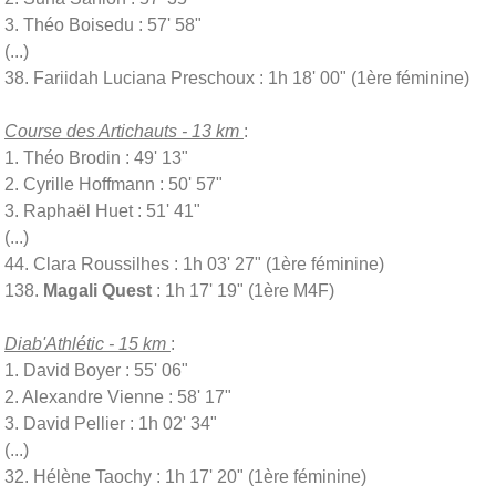
3. Théo Boisedu : 57' 58"
(...)
38. Fariidah Luciana Preschoux : 1h 18' 00" (1ère féminine)
Course des Artichauts - 13 km
:
1. Théo Brodin : 49' 13"
2. Cyrille Hoffmann : 50' 57"
3. Raphaël Huet : 51' 41"
(...)
44. Clara Roussilhes : 1h 03' 27" (1ère féminine)
138.
Magali Quest
: 1h 17' 19" (1ère M4F)
Diab'Athlétic - 15 km
:
1. David Boyer : 55' 06"
2. Alexandre Vienne : 58' 17"
3. David Pellier : 1h 02' 34"
(...)
32. Hélène Taochy : 1h 17' 20" (1ère féminine)