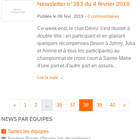
Newsletter n°383 du 4 février 2019
Publiée le
06 févr. 2019
-
0
commentaires
Ce week-end, le club Déniv' s'est illustré à
double titre : en participant et en glanant
quelques récompenses (bravo à Johny, Julia
et Annne et à tous les participants) au
championnat de cross court à Sainte-Marie
d'une part et d'autre part en assura...
Lire la suite
«
1
2
...
36
37
38
39
40
»
NEWS PAR ÉQUIPES
Toutes les équipes
Section Route (Toutes les disciplines)