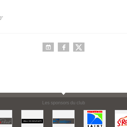
0"
Les sponsors du club