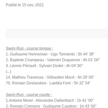
Publié le
15 nov. 2021
Swim Run - course longue :
1. Guillaume Henneman - Ugo Tormento : 3h 44' 38"
2. Baptiste Champeau - Valentin Duquenne : 4h 01' 00"
3. Léonie Périault - Sylvain Dodet : 4h 04' 00"
(...)
14. Mathieu Traversaz - Sébastien Macé : 4h 28' 00"
70. Romain Deslandres - Laetitia Ferri : 5h 32' 54"
Swim Run - course courte :
1.Antoine Morel - Alexandre Dallenbach : 1h 41' 00"
2. Romain Cormons - Guillaume Caudron : 1h 43' 00"