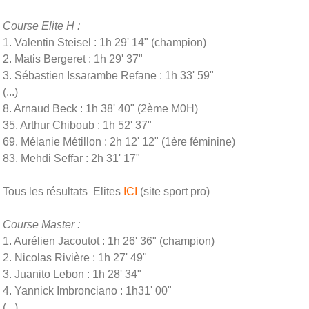
Course Elite H :
1. Valentin Steisel : 1h 29' 14" (champion)
2. Matis Bergeret : 1h 29' 37"
3. Sébastien Issarambe Refane : 1h 33' 59"
(...)
8. Arnaud Beck : 1h 38' 40" (2ème M0H)
35. Arthur Chiboub : 1h 52' 37"
69. Mélanie Métillon : 2h 12' 12" (1ère féminine)
83. Mehdi Seffar : 2h 31' 17"
Tous les résultats Elites
ICI
(site sport pro)
Course Master :
1. Aurélien Jacoutot : 1h 26' 36" (champion)
2. Nicolas Rivière : 1h 27' 49"
3. Juanito Lebon : 1h 28' 34"
4. Yannick Imbronciano : 1h31' 00"
(...)