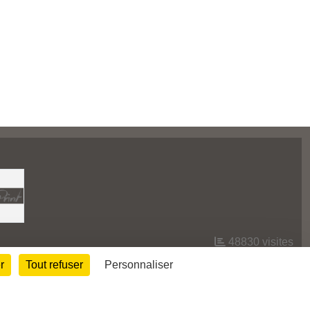
48830
visites
r
Tout refuser
Personnaliser
Informations légales
Signaler un contenu inapproprié