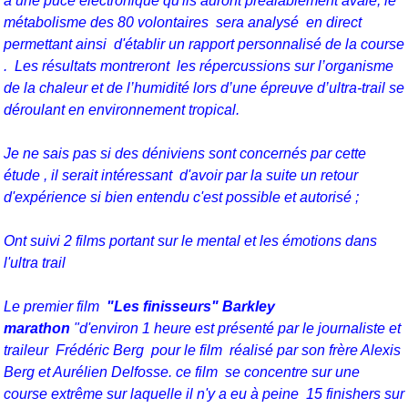
à
une puce électronique qu'ils auront préalablement avalé, le
métabolisme de
s 80 volontaires sera analysé en direct
permettant ainsi d'établir un rapport personnalisé de la course
.
Les résultats montreront
les répercussions sur l’organisme
de la chaleur et de l’humidité lors d’une épreuve d’ultra-trail se
déroulant en environnement tropical.
Je ne sais pas si des déniviens sont concernés par cette
étude , il serait intéressant d'avoir par la suite un retour
d'expérience si bien entendu c'est possible et autorisé ;
Ont suivi 2 films portant sur le mental et les émotions dans
l'ultra trail
Le premier film
"Les finisseurs" Barkley
marathon
"
d'environ 1 heure est
présenté par le journaliste et
traileur Frédéric Berg pour le film réalisé par son frère Alexis
Berg et Aurélien Delfosse. ce film
se concentre sur une
course extrême sur laquelle il n'y a eu à peine
15 finishers sur