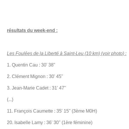
résultats du week-end :
Les Foulées de la Liberté à Saint-Leu (10 km) (voir photo) :
1. Quentin Cau : 30' 38"
2. Clément Mignon : 30' 45"
3. Jean-Marie Cadet : 31' 47"
(...)
11. François Caumette : 35' 15" (3ème M0H)
20. Isabelle Lamy : 36' 30" (1ère féminine)