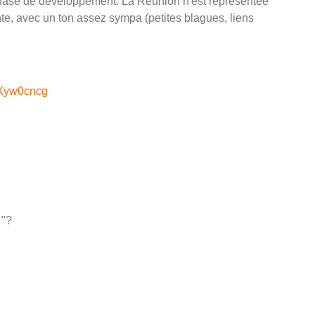
n phase de développement. La Réunion n'est représentée
nte, avec un ton assez sympa (petites blagues, liens
uXyw0cncg
x
"?