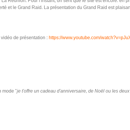
.. La Réunion. Pour l'instant, on sent que le site est encore. e
iberté et le Grand Raid. La présentation du Grand Raid est plaisa
 vidéo de présentation :
https://www.youtube.com/watch?v=pJ
en mode "
je t'offre un cadeau d'anniversaire, de Noël ou les deu