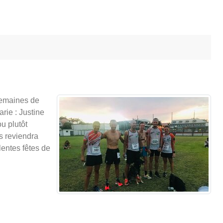
 semaines de
rie : Justine
u plutôt
s reviendra
lentes fêtes de