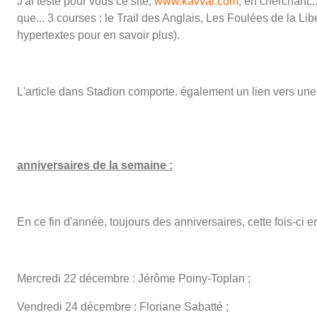
J'ai testé pour vous ce site,
www.kavval.com
, en cherchant.
que... 3 courses : le Trail des Anglais, Les Foulées de la L
hypertextes pour en savoir plus).
L'article dans Stadion comporte. également un lien vers une
anniversaires de la semaine :
En ce fin d'année, toujours des anniversaires, cette fois-ci 
Mercredi 22 décembre : Jérôme Poiny-Toplan ;
Vendredi 24 décembre : Floriane Sabatté ;