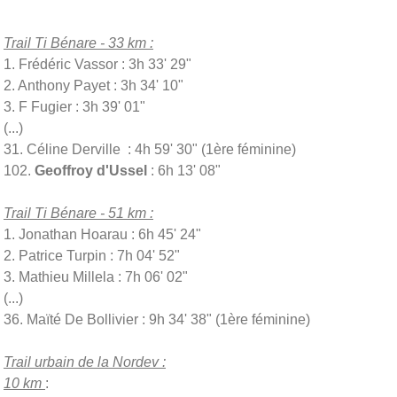
Trail Ti Bénare - 33 km :
1. Frédéric Vassor : 3h 33' 29"
2. Anthony Payet : 3h 34' 10"
3. F Fugier : 3h 39' 01"
(...)
31. Céline Derville : 4h 59' 30" (1ère féminine)
102.
Geoffroy d'Ussel
: 6h 13' 08"
Trail Ti Bénare - 51 km :
1. Jonathan Hoarau : 6h 45' 24"
2. Patrice Turpin : 7h 04' 52"
3. Mathieu Millela : 7h 06' 02"
(...)
36. Maïté De Bollivier : 9h 34' 38" (1ère féminine)
Trail urbain de la Nordev :
10 km
: