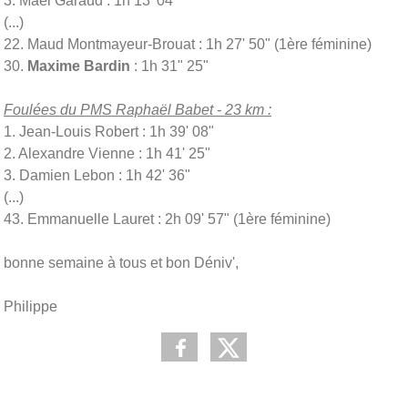
3. Mael Garaud : 1h 13' 04"
(...)
22. Maud Montmayeur-Brouat : 1h 27' 50" (1ère féminine)
30.
Maxime Bardin
: 1h 31" 25"
Foulées du PMS Raphaël Babet - 23 km :
1. Jean-Louis Robert : 1h 39' 08"
2. Alexandre Vienne : 1h 41' 25"
3. Damien Lebon : 1h 42' 36"
(...)
43. Emmanuelle Lauret : 2h 09' 57" (1ère féminine)
bonne semaine à tous et bon Déniv',
Philippe