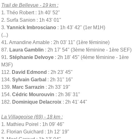
Trail de Bellevue - 19 km :
1. Théo Robert : 1h 40' 52"
2. Surfa Sanion : 1h 43' 01"
3.
Yannick Imbrosciano
: 1h 43' 42" (1er M1H)
(...)
41. Amandine Amable : 2h 03' 11" (1ère féminine)
87.
Laura Gamblin
: 2h 17' 54" (3ème féminine - 1ère SEF)
91.
Stéphanie Delvoye
: 2h 18' 45" (4ème féminine - 1ère
M3F)
112.
David Edmond
: 2h 23' 45"
134.
Sylvain Garbal
: 2h 31" 16"
139.
Marc Sarrazin
: 2h 33' 19"
154.
Cédric Mourouvin
: 2h 36' 31"
182.
Dominique Delacroix
: 2h 41' 44"
La Villageoise (69) - 18 km :
1. Mathieu Poirel : 1h 09' 46"
2. Florian Guichard : 1h 12' 19"