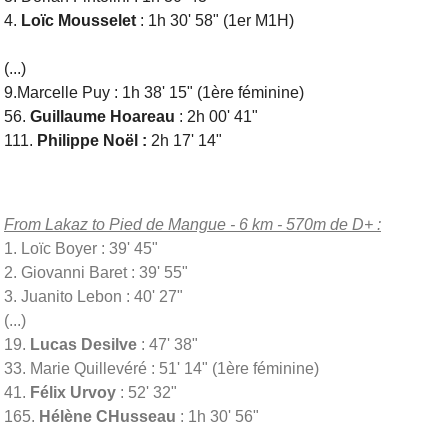
4.
Loïc Mousselet
: 1h 30' 58" (1er M1H)
(...)
9.Marcelle Puy : 1h 38' 15" (1ère féminine)
56.
Guillaume Hoareau
: 2h 00' 41"
111.
Philippe Noël :
2h 17' 14"
From Lakaz to Pied de Mangue - 6 km - 570m de D+ :
1. Loïc Boyer : 39' 45"
2. Giovanni Baret : 39' 55"
3. Juanito Lebon : 40' 27"
(...)
19.
Lucas Desilve
: 47' 38"
33. Marie Quillevéré : 51' 14" (1ère féminine)
41.
Félix Urvoy
: 52' 32"
165.
Hélène CHusseau
: 1h 30' 56"